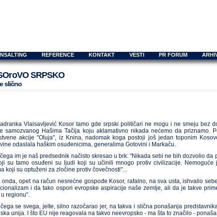
ONSALTING
REFERENCE
KONTAKT
VESTI
PR FORUM
ARHI
SOroVO SRPSKO
e slično
Jadranka Vlaisavljević Kosor tamo gde srpski političari ne mogu i ne smeju bez 
e samozvanog Hašima Tačija koju aklamativno nikada nećemo da priznamo. Pošt
stvene akcije "Oluja", iz Knina, nadomak koga postoji još jedan toponim Kosov
ine odaslala haškim osuđenicima, generalima Gotovini i Markaču.
čega im je naš predsednik načisto skresao u brk: "Nikada sebi ne bih dozvolio da
oji su tamo osuđeni su ljudi koji su učinili mnogo protiv civilizacije. Nemoguće
a koji su optuženi za zločine protiv čovečnosti"...
, onda, opet na račun nesrećne gospođe Kosor, rafalno, na sva usta, ishvalio sebe
cionalizam i da tako ospori evropske aspiracije naše zemlje, ali da je takve pr
 u regionu".
čega se svega, jelte, silno razočarao jer, na takva i slična ponašanja predstavnika
ska unija. I što EU nije reagovala na takvo neevropsko - ma šta to značilo - ponaš