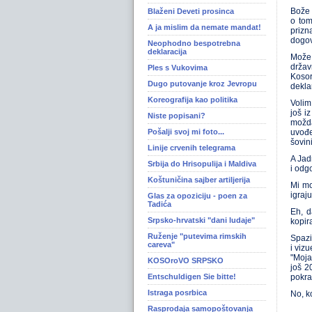
Bože 
Blaženi Deveti prosinca
o tom
A ja mislim da nemate mandat!
prizn
dogov
Neophodno bespotrebna
deklaracija
Može 
držav
Ples s Vukovima
Kosor
Dugo putovanje kroz Jevropu
dekla
Koreografija kao politika
Volim
još i
Niste popisani?
možda
Pošalji svoj mi foto...
uvođe
šovin
Linije crvenih telegrama
A Jad
Srbija do Hrisopulija i Maldiva
i odg
Koštuničina sajber artiljerija
Mi mo
igraj
Glas za opoziciju - poen za
Tadića
Eh, d
Srpsko-hrvatski "dani ludaje"
kopir
Ruženje "putevima rimskih
Spazi
careva"
i viz
"Moja
KOSOroVO SRPSKO
još 2
Entschuldigen Sie bitte!
pokra
Istraga posrbica
No, k
Rasprodaja samopoštovanja