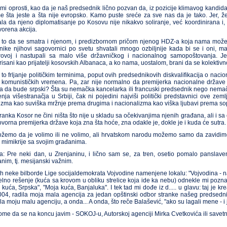
mi oprosti, kao da je naš predsednik lično pozvan da, iz pozicije klimavog kandid
e šta jeste a šta nije evropsko. Kamo puste sreće za sve nas da je tako. Jer, žen
ala da njeno diplomatisanje po Kosovu nije nikakvo soliranje, već koordinirana i
orena akcija.
to da se smatra i njenom, i predizbornom pričom njenog HDZ-a koja nama može da s
nike njihovi sagovornici po svetu shvatali mnogo ozbiljnije kada bi se i oni, 
ovoj i nastupali sa malo više državničkog i nacionalnog samopoštovanja. Jer, 
risani kao prijatelji kosovskih Albanaca, a ko nama, uostalom, brani da se kolektiv
 to frljanje političkim terminima, poput ovih predsednikovih diskvalifikacija o nac
z komunističkih vremena. Pa, zar nije normalno da premijerka nacionalne države H
 da bude srpski? Šta su nemačka kancelarka ili francuski predsednik nego nemački
nja višestranačja u Srbiji, čak ni pojedini najviši politički predstavnici ove ze
izma kao suviška mržnje prema drugima i nacionalizma kao viška ljubavi prema s
ranka Kosor ne čini ništa što nije u skladu sa očekivanjima njenih građana, ali i sa 
ovorna premijerka države koja zna šta hoće, zna odakle je, dokle je i kuda će sutra.
žemo da je volimo ili ne volimo, ali hrvatskom narodu možemo samo da zavidimo š
u mimikrije sa svojim građanima.
a: Pre neki dan, u Zrenjaninu, i lično sam se, za tren, osetio pomalo panslave
anim, tj. mesijanski važnim.
h neke bilborde Lige socijaldemokrata Vojvodine namenjene lokalu: "Vojvodina - na
uelno rešenje (kuća sa krovom u obliku strelice koja ide ka nebu) odnekle mi poznat
 kuća, Srpska", "Moja kuća, Banjaluka". I tek tad mi dođe iz d..... u glavu: taj je k
004, radila moja mala agencija za jedan opštinski odbor stranke našeg predsedni
la moju malu agenciju, a onda... A onda, što reče Balašević, "ako su lagali mene - i 
ome da se na koncu javim - SOKOJ-u, Autorskoj agenciji Mirka Cvetkovića ili savet