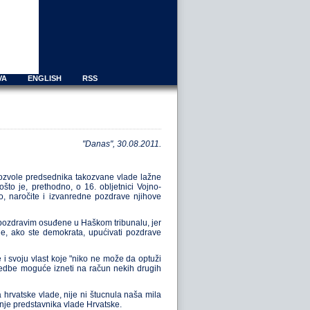
VA
ENGLISH
RSS
"Danas", 30.08.2011.
dozvole predsednika takozvane vlade lažne
o je, prethodno, o 16. obljetnici Vojno-
o, naročite i izvanredne pozdrave njihove
 pozdravim osuđene u Haškom tribunalu, jer
 je, ako ste demokrata, upućivati pozdrave
 i svoju vlast koje "niko ne može da optuži
imedbe moguće izneti na račun nekih drugih
 hrvatske vlade, nije ni štucnula naša mila
anje predstavnika vlade Hrvatske.