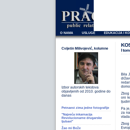
O NAMA
USLUGE
EDUKACIJA I K
KO
Cvijetin Milivojević, kolumne
I tom
Bila 
držav
redar
domov
Izbor autorskih tekstova
objavljenih od 2010. godine do
Zbog 
danas
oni k
ljudim
Petnaest zima jedne fotografije
Pa je
za na
"Najveća inkarnacija
vlada
Revolucionarne drugarske
ljubavi"
Zbog 
Evrop
Žao mi Bože