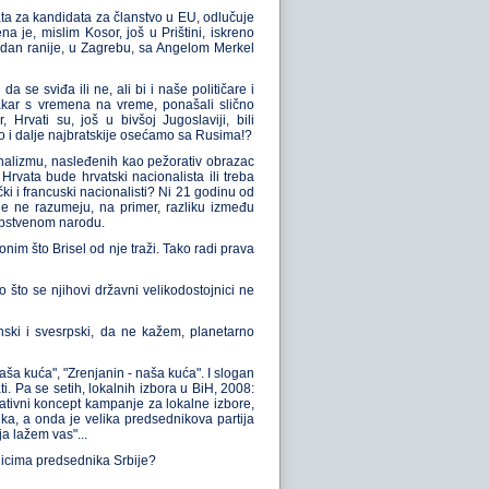
ata za kandidata za članstvo u EU, odlučuje
a je, mislim Kosor, još u Prištini, iskreno
, dan ranije, u Zagrebu, sa Angelom Merkel
e sviđa ili ne, ali bi i naše političare i
makar s vremena na vreme, ponašali slično
Hrvati su, još u bivšoj Jugoslaviji, bili
no i dalje najbratskije osećamo sa Rusima!?
ionalizmu, nasleđenih kao pežorativ obrazac
rvata bude hrvatski nacionalista ili treba
 i francuski nacionalisti? Ni 21 godinu od
mlje ne razumeju, na primer, razliku između
opstvenom narodu.
onim što Brisel od nje traži. Tako radi prava
to se njihovi državni velikodostojnici ne
nski i svesrpski, da ne kažem, planetarno
ša kuća", "Zrenjanin - naša kuća". I slogan
i. Pa se setih, lokalnih izbora u BiH, 2008:
reativni koncept kampanje za lokalne izbore,
ka, a onda je velika predsednikova partija
ja lažem vas"...
nicima predsednika Srbije?