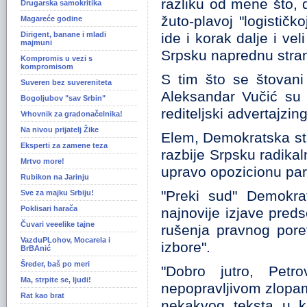
razliku od mene što, 
Drugarska samokritika
žuto-plavoj "logističk
Magareće godine
Dirigent, banane i mladi
ide i korak dalje i vel
majmuni
Srpsku naprednu stra
Kompromis u vezi s
kompromisom
S tim što se štovani
Suveren bez suvereniteta
Aleksandar Vučić su i
Bogoljubov "sav Srbin"
rediteljski advertajzi
Vrhovnik za gradonačelnika!
Na nivou prijatelj Žike
Elem, Demokratska str
Eksperti za zamene teza
razbije Srpsku radikal
Mrtvo more!
upravo opozicionu part
Rubikon na Jarinju
"Preki sud" Demokra
Sve za majku Srbiju!
Poklisari harača
najnovije izjave pred
Čuvari veeelike tajne
rušenja pravnog pore
VazduPLohov, Mocarela i
izbore".
BrBAnić
Šreder, baš po meri
"Dobro jutro, Petr
Ma, strpite se, ljudi!
nepopravljivom zlopamt
Rat kao brat
nekakvog teksta u k