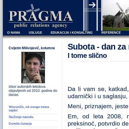
O NAMA
USLUGE
EDUKACIJA I KONSALTING
REFERENCE
Subota - dan za 
Cvijetin Milivojević, kolumne
I tome slično
Izbor autorskih tekstova
Da li vam se, katkad, 
objavljenih od 2010. godine do
danas
udarnički i u saglasju,
Meni, priznajem, jeste
Vrhovniče, od ovoga nema
vajde!
Em, od leta 2008, n
Služenje narodu
preksinoć, potvrdio de
Gomila ćutanja