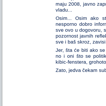
maju 2008, javno zapr
vladu...
Osim... Osim ako st
nesporno dobro infor
sve ovo u dogovoru, sa
pozornost javnih refle
sve i baš skroz, zavisi
Jer, šta će biti ako se
no i oni što se poli
kibic-fenstera, groho
Zato, jedva čekam sub