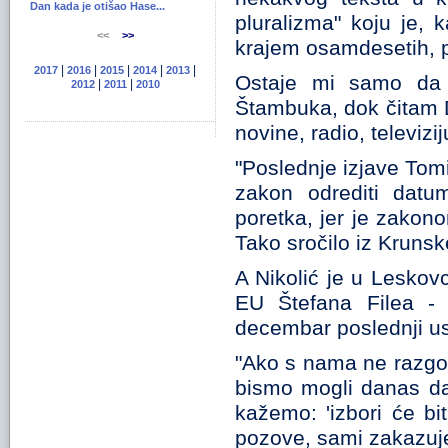
Dan kada je otišao Hase...
pluralizma" koju je,
<<
>>
krajem osamdesetih, p
|
|
|
|
|
2017
2016
2015
2014
2013
Ostaje mi samo da 
|
|
2012
2011
2010
Štambuka, dok čitam D
novine, radio, televizij
"Poslednje izjave Tomi
zakon odrediti datu
poretka, jer je zakono
Tako sročilo iz Krunsk
A Nikolić je u Leskov
EU Štefana Filea - 
decembar poslednji u
"Ako s nama ne razgo
bismo mogli danas da
kažemo: 'izbori će bi
pozove, sami zakazuj