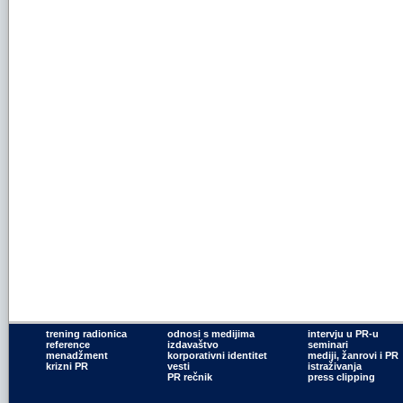
trening radionica
odnosi s medijima
intervju u PR-u
reference
izdavaštvo
seminari
menadžment
korporativni identitet
mediji, žanrovi i PR
krizni PR
vesti
istraživanja
PR rečnik
press clipping