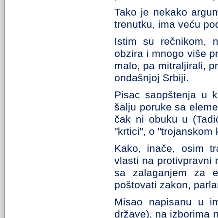
Tako je nekako argum
trenutku, ima veću po
Istim su rečnikom, 
obzira i mnogo više p
malo, pa mitraljirali, 
ondašnjoj Srbiji.
Pisac saopštenja u k
šalju poruke sa element
čak ni obuku u (Tadi
"krtici", o "trojansko
Kako, inače, osim tr
vlasti na protivpravni
sa zalaganjem za ev
poštovati zakon, parla
Misao napisanu u ime
države), na izborima n