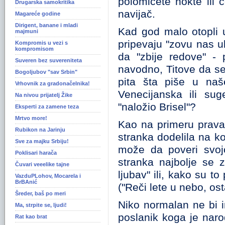
polomićete nokte ili ć
Drugarska samokritika
navijač.
Magareće godine
Dirigent, banane i mladi
Kad god malo otopli u 
majmuni
pripevaju "zovu nas ul
Kompromis u vezi s
kompromisom
da "zbije redove" - 
Suveren bez suvereniteta
navodno, Titove da se 
Bogoljubov "sav Srbin"
pita šta piše u naš
Vrhovnik za gradonačelnika!
Venecijanska ili sug
Na nivou prijatelj Žike
"naložio Brisel"?
Eksperti za zamene teza
Mrtvo more!
Kao na primeru prava
Rubikon na Jarinju
stranka dodelila na k
Sve za majku Srbiju!
može da poveri svojo
Poklisari harača
stranka najbolje se 
Čuvari veeelike tajne
ljubav" ili, kako su to
VazduPLohov, Mocarela i
BrBAnić
("Reči lete u nebo, ost
Šreder, baš po meri
Niko normalan ne bi i
Ma, strpite se, ljudi!
poslanik koga je naro
Rat kao brat