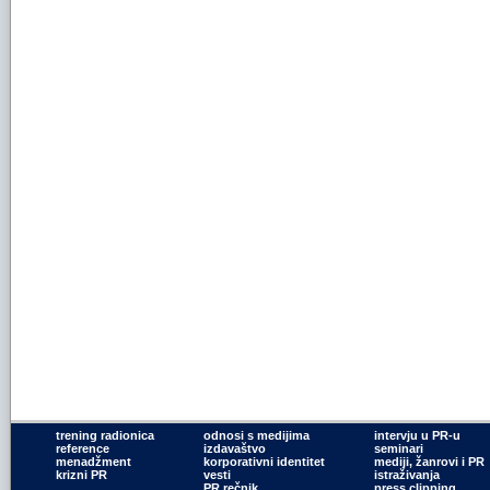
trening radionica
odnosi s medijima
intervju u PR-u
reference
izdavaštvo
seminari
menadžment
korporativni identitet
mediji, žanrovi i PR
krizni PR
vesti
istraživanja
PR rečnik
press clipping