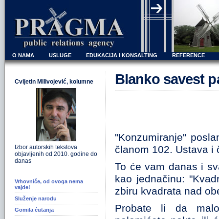
O NAMA
USLUGE
EDUKACIJA I KONSALTING
REFERENCE
Blanko savest p
Cvijetin Milivojević, kolumne
"Konzumiranje" posla
Izbor autorskih tekstova
članom 102. Ustava i 
objavljenih od 2010. godine do
danas
To će vam danas i svaki
kao jednačinu: "Kvad
Vrhovniče, od ovoga nema
vajde!
zbiru kvadrata nad obe
Služenje narodu
Probate li da mal
Gomila ćutanja