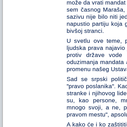
može da vrati mandat s
sem časnog Maraša, 
sazivu nije bilo niti 
napustio partiju koja 
bivšoj stranci.
U svetlu ove teme, 
ljudska prava najavio
protiv države vode
oduzimanja mandata ak
promenu našeg Ustava i
Sad se srpski politi
"pravo poslanika". Ka
stranke i njihovog li
su, kao persone, m
mnogo svoji, a ne, p
pravom mestu", apsolut
A kako će i ko zaštiti