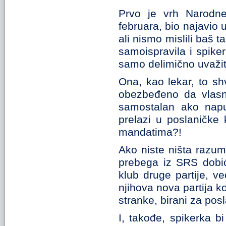
Prvo je vrh Narodne
februara, bio najavio 
ali nismo mislili baš 
samoispravila i spiker
samo delimično uvažit
Ona, kao lekar, to sh
obezbeđeno da vlasn
samostalan ako napu
prelazi u poslaničke 
mandatima?!
Ako niste ništa razu
prebega iz SRS dobiće 
klub druge partije, v
njihova nova partija ko
stranke, birani za pos
I, takođe, spikerka b