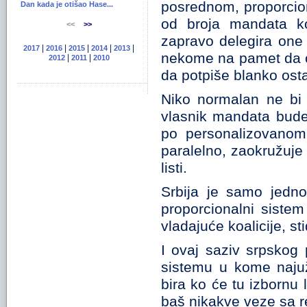
posrednom, proporcio
Dan kada je otišao Hase...
od broja mandata ko
<<
>>
zapravo delegira one k
|
|
|
|
|
2017
2016
2015
2014
2013
nekome na pamet da o
|
|
2012
2011
2010
da potpiše blanko osta
Niko normalan ne bi 
vlasnik mandata bude
po personalizovanom
paralelno, zaokružuje p
listi.
Srbija je samo jedno
proporcionalni sistem
vladajuće koalicije, s
I ovaj saziv srpskog
sistemu u kome najuž
bira ko će tu izbornu
baš nikakve veze sa r