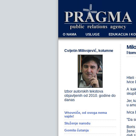
O NAMA
USLUGE
EDUKACIJA I K
Milo
Cvijetin Milivojević, kolumne
I tom
Hteli
Ivice
A kak
Izbor autorskih tekstova
skupš
objavljenih od 2010. godine do
danas
Jer, 
u aman
Ivica
Vrhovniče, od ovoga nema
vajde!
"Da su
Služenje narodu
Boris
Gomila ćutanja
žene 
dati 