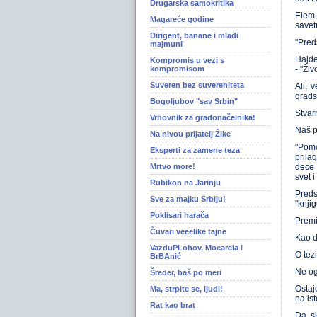
Drugarska samokritika
Elem,
Magareće godine
savet
Dirigent, banane i mladi
"Pred
majmuni
Hajde
Kompromis u vezi s
kompromisom
- "Ži
Suveren bez suvereniteta
Ali, 
grads
Bogoljubov "sav Srbin"
Stvarn
Vrhovnik za gradonačelnika!
Naš pr
Na nivou prijatelj Žike
"Pomo
Eksperti za zamene teza
prila
Mrtvo more!
dece 
svet i
Rubikon na Jarinju
Preds
Sve za majku Srbiju!
"knji
Poklisari harača
Premij
Čuvari veeelike tajne
Kao d
VazduPLohov, Mocarela i
O tez
BrBAnić
Ne og
Šreder, baš po meri
Ostaj
Ma, strpite se, ljudi!
na ist
Rat kao brat
Da, s