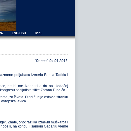
VA
ENGLISH
RSS
"Danas", 04.01.2011.
ne razmene poljubaca između Borisa Tadića i
tance, ne bi me iznenadilo da na sledećoj
ongresu socijalista slike Zorana Ðinđića.
ome, za života, Ðinđić, nije ostavio stranku
j evropska levica.
ige". Znate, ono: razlika između muškarca i
 hoće li, na koncu, i samom Gadafiju vreme