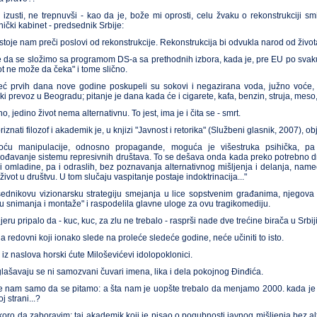
 izusti, ne trepnuvši - kao da je, bože mi oprosti, celu žvaku o rekonstrukciji sm
nički kabinet - predsednik Srbije:
stoje nam preči poslovi od rekonstrukcije. Rekonstrukcija bi odvukla narod od života
 da se složimo sa programom DS-a sa prethodnih izbora, kada je, pre EU po svaku c
vot ne može da čeka" i tome slično.
već prvih dana nove godine poskupeli su sokovi i negazirana voda, južno voće, 
ki prevoz u Beogradu; pitanje je dana kada će i cigarete, kafa, benzin, struja, meso,
o, jedino život nema alternativnu. To jest, ima je i čita se - smrt.
iznati filozof i akademik je, u knjizi "Javnost i retorika" (Službeni glasnik, 2007), o
ću manipulacije, odnosno propagande, moguća je višestruka psihička, pa č
gođavanje sistemu represivnih društava. To se dešava onda kada preko potrebno druš
i omladine, pa i odraslih, bez poznavanja alternativnog mišljenja i delanja, nam
 život u društvu. U tom slučaju vaspitanje postaje indoktrinacija..."
ednikovu vizionarsku strategiju smejanja u lice sopstvenim građanima, njegova j
gu snimanja i montaže" i raspodelila glavne uloge za ovu tragikomediju.
eru pripalo da - kuc, kuc, za zlu ne trebalo - rasprši nade dve trećine birača u Srbiji:
a redovni koji ionako slede na proleće sledeće godine, neće učiniti to isto.
i iz naslova horski ćute Miloševićevi idolopoklonici.
lašavaju se ni samozvani čuvari imena, lika i dela pokojnog Ðinđića.
e nam samo da se pitamo: a šta nam je uopšte trebalo da menjamo 2000. kada je sve 
oj strani...?
koro da zaboravim: taj akademik koji je pisao o pogubnosti javnog mišljenja bez al