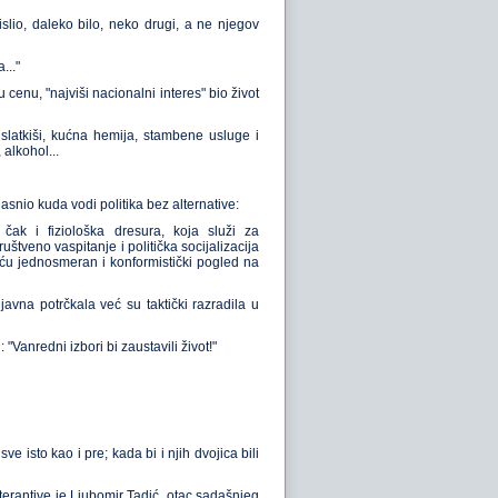
islio, daleko bilo, neko drugi, a ne njegov
..."
enu, "najviši nacionalni interes" bio život
slatkiši, kućna hemija, stambene usluge i
 alkohol...
bjasnio kuda vodi politika bez alternative:
ak i fiziološka dresura, koja služi za
tveno vaspitanje i politička socijalizacija
eću jednosmeran i konformistički pogled na
avna potrčkala već su taktički razradila u
 "Vanredni izbori bi zaustavili život!"
isto kao i pre; kada bi i njih dvojica bili
terantive je Ljubomir Tadić, otac sadašnjeg