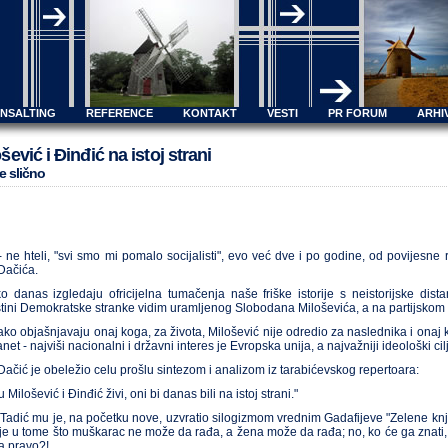
ONSALTING
REFERENCE
KONTAKT
VESTI
PR FORUM
ARHI
šević i Ðinđić na istoj strani
e slično
 - ne hteli, "svi smo mi pomalo socijalisti", evo već dve i po godine, od povijes
 Dačića.
o danas izgledaju ofricijelna tumačenja naše friške istorije s neistorijske dis
tini Demokratske stranke vidim uramljenog Slobodana Miloševića, a na partijskom k
kako objašnjavaju onaj koga, za života, Milošević nije odredio za naslednika i onaj k
et - najviši nacionalni i državni interes je Evropska unija, a najvažniji ideološki cil
 Dačić je obeležio celu prošlu sintezom i analizom iz tarabićevskog repertoara:
 Milošević i Ðinđić živi, oni bi danas bili na istoj strani."
 Tadić mu je, na početku nove, uzvratio silogizmom vrednim Gadafijeve "Zelene knj
je u tome što muškarac ne može da rađa, a žena može da rađa; no, ko će ga znati,
za pravo?!