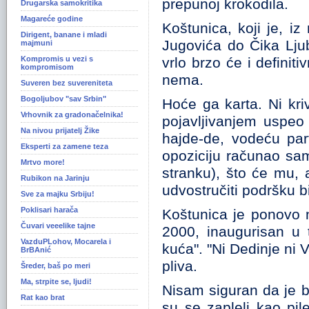
prepunoj krokodila.
Drugarska samokritika
Magareće godine
Koštunica, koji je, 
Dirigent, banane i mladi
Jugovića do Čika Lju
majmuni
Kompromis u vezi s
vrlo brzo će i definit
kompromisom
nema.
Suveren bez suvereniteta
Bogoljubov "sav Srbin"
Hoće ga karta. Ni kri
Vrhovnik za gradonačelnika!
pojavljivanjem uspeo j
Na nivou prijatelj Žike
hajde-de, vodeću par
Eksperti za zamene teza
opoziciju računao sam
Mrtvo more!
stranku), što će mu, 
Rubikon na Jarinju
udvostručiti podršku b
Sve za majku Srbiju!
Poklisari harača
Koštunica je ponovo 
Čuvari veeelike tajne
2000, inaugurisan u 
VazduPLohov, Mocarela i
kuća". "Ni Dedinje ni V
BrBAnić
pliva.
Šreder, baš po meri
Ma, strpite se, ljudi!
Nisam siguran da je ba
Rat kao brat
su se zapleli kao pil