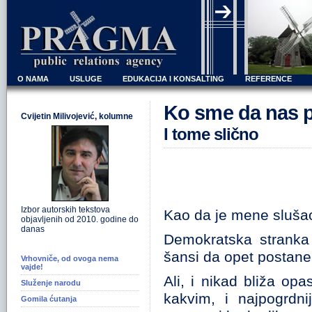
O NAMA
USLUGE
EDUKACIJA I KONSALTING
REFERENCE
Ko sme da nas p
Cvijetin Milivojević, kolumne
I tome slično
Izbor autorskih tekstova
Kao da je mene sluša
objavljenih od 2010. godine do
danas
Demokratska stranka 
šansi da opet postane
Vrhovniče, od ovoga nema
vajde!
Ali, i nikad bliža op
Služenje narodu
kakvim, i najpogrdn
Gomila ćutanja