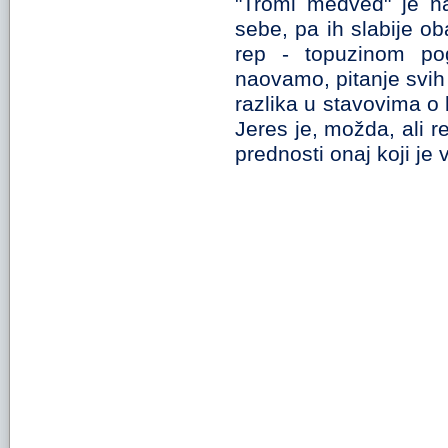
"Tromi medved" je na
sebe, pa ih slabije o
rep - topuzinom po
naovamo, pitanje svih 
razlika u stavovima o 
Jeres je, možda, ali r
prednosti onaj koji je