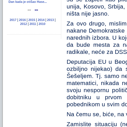
Dan kada je otišao Hase...
unija, Kosovo, Srbija,
<<
>>
ništa nije jasno.
|
|
|
|
|
2017
2016
2015
2014
2013
Za ovo drugo, mislim 
|
|
2012
2011
2010
nakane Demokratske s
narednih izbora. U kojo
da bude mesta za n
radikale, neće za DSS
Deputacija EU u Beogr
ozbiljno nijekao) d
Šešeljem. Tj. samo ne 
matematici, nikada n
svoju nespornu polit
dobitniku u prvom 
pobednikom u svim do
Na čemu se, biće, na v
Zamislite situaciju (