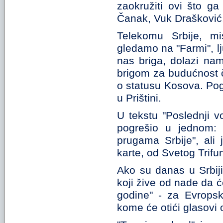
zaokružiti ovi što ga
Čanak, Vuk Drašković,
Telekomu Srbije, mis
gledamo na "Farmi", lj
nas briga, dolazi na
brigom za budućnost 
o statusu Kosova. Pog
u Prištini.
U tekstu "Poslednji 
pogrešio u jednom: 
prugama Srbije", ali
karte, od Svetog Trif
Ako su danas u Srbiji
koji žive od nade da ć
godine" - za Evropsk
kome će otići glasovi 