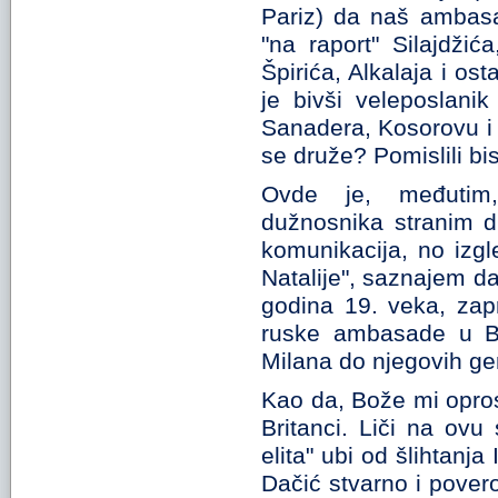
Pariz) da naš ambasa
"na raport" Silajdži
Špirića, Alkalaja i ost
je bivši veleposlani
Sanadera, Kosorovu i 
se druže? Pomislili bi
Ovde je, međutim, 
dužnosnika stranim d
komunikacija, no izgl
Natalije", saznajem d
godina 19. veka, zapr
ruske ambasade u Beo
Milana do njegovih gen
Kao da, Bože mi oprost
Britanci. Liči na ov
elita" ubi od šlihtanja
Dačić stvarno i povero