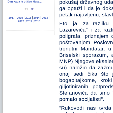
pokušaj državnog uda
Dan kada je otišao Hase...
ga optuži i da je doka
<<
>>
petak najavljenu, slav
|
|
|
|
|
2017
2016
2015
2014
2013
|
|
2012
2011
2010
Eto, ja, za razliku
Lazarevića" i za raz
poligrafa, priznajem
poštovanjem Poslovn
trenutni Mandatar, u
Briselski sporazum, 
MNP) Njegove ekselen
su) naložio da zažmu
onaj sedi čika što 
bogapitajkome, krok
giljotiniranih potp
Stefanovića da smo "
pomalo socijalisti".
"Rukovodi nas tvrda