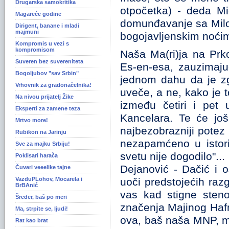
Drugarska samokritika
otpočetka) - deda M
Magareće godine
domunđavanje sa Milo
Dirigent, banane i mladi
majmuni
bogojavljenskim noćim
Kompromis u vezi s
kompromisom
Naša Ma(ri)ja na Prk
Suveren bez suvereniteta
Es-en-esa, zauzimajuć
Bogoljubov "sav Srbin"
jednom dahu da je z
Vrhovnik za gradonačelnika!
uveče, a ne, kako je 
Na nivou prijatelj Žike
između četiri i pet
Eksperti za zamene teza
Kancelara. Te će još 
Mrtvo more!
najbezobrazniji potez k
Rubikon na Jarinju
nezapamćeno u istori
Sve za majku Srbiju!
svetu nije dogodilo"..
Poklisari harača
Dejanović - Dačić i o
Čuvari veeelike tajne
VazduPLohov, Mocarela i
uoči predstojećih raz
BrBAnić
vas kad stigne sten
Šreder, baš po meri
značenja Majinog Hafn
Ma, strpite se, ljudi!
ova, baš naša MNP, mi
Rat kao brat