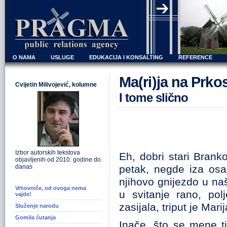
O NAMA
USLUGE
EDUKACIJA I KONSALTING
REFERENCE
Ma(ri)ja na Prkos
Cvijetin Milivojević, kolumne
I tome slično
Izbor autorskih tekstova
Eh, dobri stari Bran
objavljenih od 2010. godine do
danas
petak, negde iza osa
njihovo gnijezdo u naš
Vrhovniče, od ovoga nema
u svitanje rano, pol
vajde!
zasijala, triput je Marij
Služenje narodu
Gomila ćutanja
Inače, što se mene t