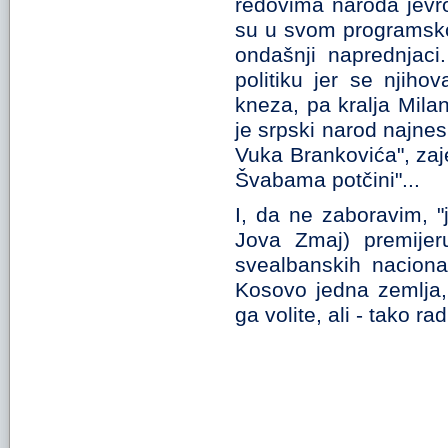
redovima naroda jevrop
su u svom programsko
ondašnji naprednjaci
politiku jer se njihov
kneza, pa kralja Mila
je srpski narod najnesr
Vuka Brankovića", za
Švabama potčini"...
I, da ne zaboravim, "j
Jova Zmaj) premijeru
svealbanskih naciona
Kosovo jedna zemlja,
ga volite, ali - tako rad