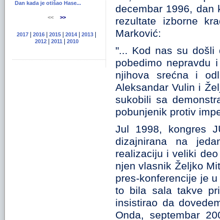
Dan kada je otišao Hase...
decembar 1996, dan ko
<<
>>
rezultate izborne kr
Marković:
|
|
|
|
|
2017
2016
2015
2014
2013
|
|
2012
2011
2010
"... Kod nas su došl
pobedimo nepravdu i 
njihova srećna i odl
Aleksandar Vulin i Žel
sukobili sa demonstr
pobunjenik protiv impe
Jul 1998, kongres J
dizajnirana na jeda
realizaciju i veliki de
njen vlasnik Željko Mit
pres-konferencije je u 
to bila sala takve pr
insistirao da dovedem
Onda, septembar 2000