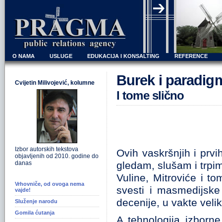
O NAMA
USLUGE
EDUKACIJA I KONSALTING
REFERENCE
Burek i paradig
Cvijetin Milivojević, kolumne
I tome slično
Izbor autorskih tekstova
Ovih vaskršnjih i prv
objavljenih od 2010. godine do
danas
gledam, slušam i trpim
Vuline, Mitroviće i to
Vrhovniče, od ovoga nema
svesti i masmedijske
vajde!
decenije, u vakte veli
Služenje narodu
Gomila ćutanja
A tehnologija izborne