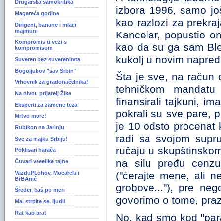
Drugarska samokritika
izbora 1996, samo još
Magareće godine
kao razlozi za prekraj
Dirigent, banane i mladi
majmuni
Kancelar, popustio o
Kompromis u vezi s
kao da su ga sam Bler, 
kompromisom
kukolj u novim napred
Suveren bez suvereniteta
Bogoljubov "sav Srbin"
Šta je sve, na račun 
Vrhovnik za gradonačelnika!
tehničkom mandatu p
Na nivou prijatelj Žike
finansirali tajkuni, im
Eksperti za zamene teza
pokrali su sve pare, p
Mrtvo more!
je 10 odsto procenat k
Rubikon na Jarinju
radi sa svojom suprug
Sve za majku Srbiju!
ručaju u skupštinskom
Poklisari harača
na silu pređu cenzu
Čuvari veeelike tajne
VazduPLohov, Mocarela i
("ćerajte mene, ali n
BrBAnić
grobove..."), pre ne
Šreder, baš po meri
govorimo o tome, prazn
Ma, strpite se, ljudi!
Rat kao brat
No, kad smo kod "par