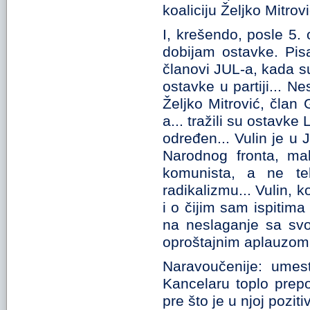
koaliciju Željko Mitr
I, krešendo, posle 5
dobijam ostavke. Pis
članovi JUL-a, kada su
ostavke u partiji... N
Željko Mitrović, član
a... tražili su ostavke
određen... Vulin je u
Narodnog fronta, mal
komunista, a ne te
radikalizmu... Vulin,
i o čijim sam ispitima
na neslaganje sa svo
oproštajnim aplauzom.
Naravoučenije: umes
Kancelaru toplo prep
pre što je u njoj pozit