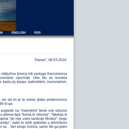
VA
ENGLISH
RSS
"Danas", 08.03.2016.
 isključiva krivica niti zasluga Kancelareva
cionalne opozicije. One što se izvolela
kada joj tepaju patriotskim, nacionalnim,
, jer da im je to svima (kako pretenciozno
li bi ga.
e poglede na "mejnstrim" teme ove izborne
leme tipa "forma ili reforma", "štednja ili
rugima "jer nije uveo sankcije Moskvi", nego
emlju", kako to tvrdi spikerka u tehničkom
 se... Već biraju Vučića, samo što ga jedni