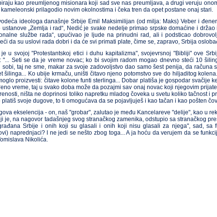
piraju kao preumljenog misionara koji sad sve nas preumljava, a drugi veruju on
kameleonski prilagodio novim okolnostima i čeka tren da opet postane onaj stari.
odeća ideologa današnje Srbije Emil Maksimilijan (od milja: Maks) Veber i đeneral 
 ustanove „Zemlja i rad“, Nedić je svake nedelje primao srpske domaćine i držao
onalne službe rada“, upućivao je ljude na prinudni rad, ali i podsticao dobrovolj
eći da su uslovi rada dobri i da će svi primati plate, čime se, zapravo, Srbija oslo
je u svojoj "Protestantskoj etici i duhu kapitalizma", svojevrsnoj "Bibliji" ove S
: "... Seti se da je vreme novac; ko bi svojim radom mogao dnevno steći 10 šiling
j sobi, taj ne sme, makar za svoje zadovoljstvo dao samo šest penija, da računa s
et šilinga... Ko ubije krmaču, uništi čitavo njeno potomstvo sve do hiljaditog kolena
moglo proizvesti: čitave kolone funti sterlinga... Dobar platiša je gospodar svačije 
eno vreme, taj u svako doba može da pozajmi sav onaj novac koji njegovim prijatelji
renosti, ništa ne doprinosi toliko napretku mladog čoveka u svetu koliko tačnost i 
 platiš svoje dugove, to ti omogućava da se pojavljuješ i kao tačan i kao pošten čovek
gova ekselencija - on, naš "grobar", zalutao je među Kancelareve "delije", kao u r
ji je, na nagovor tadašnjeg svog stranačkog zamenika, odstupio sa stranačkog prest
građana Srbije i onih koji su glasali i onih koji nisu glasali za njega", sad, sa
ovi) naprednjaci? I ne jedi se nešto zbog toga... A ja hoću da verujem da se funk
 Tomislava Nikolića.