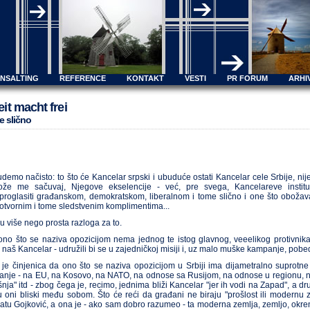
ONSALTING
REFERENCE
KONTAKT
VESTI
PR FORUM
ARHI
it macht frei
e slično
demo načisto: to što će Kancelar srpski i ubuduće ostati Kancelar cele Srbije, nije
Bože me sačuvaj, Njegove ekselencije - već, pre svega, Kancelareve institu
roglasiti građanskom, demokratskom, liberalnom i tome slično i one što obožava 
otvornim i tome sledstvenim komplimentima...
u više nego prosta razloga za to.
 ono što se naziva opozicijom nema jednog te istog glavnog, veeelikog protivnika
) naš Kancelar - udružili bi se u zajedničkoj misiji i, uz malo muške kampanje, pobedi
 je činjenica da ono što se naziva opozicijom u Srbiji ima dijametralno suprotn
nje - na EU, na Kosovo, na NATO, na odnose sa Rusijom, na odnose u regionu, na di
šnja" itd - zbog čega je, recimo, jednima bliži Kancelar "jer ih vodi na Zapad", a d
u oni bliski među sobom. Što će reći da građani ne biraju "prošlost ili modernu z
tu Gojković, a ona je - ako sam dobro razumeo - ta moderna zemlja, zemljo, okreni