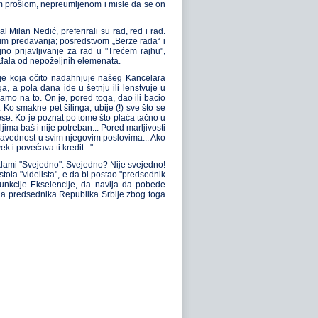
om prošlom, nepreumljenom i misle da se on
Milan Nedić, preferirali su rad, red i rad.
 im predavanja; posredstvom „Berze rada“ i
no prijavljivanje za rad u "Trećem rajhu",
bađala od nepoželjnih elemenata.
rbije koja očito nadahnjuje našeg Kancelara
a, a pola dana ide u šetnju ili lenstvuje u
amo na to. On je, pored toga, dao ili bacio
. Ko smakne pet šilinga, ubije (!) sve što se
kese. Ko je poznat po tome što plaća tačno u
ma baš i nije potreban... Pored marljivosti
pravednost u svim njegovim poslovima... Ako
 i povećava ti kredit..."
eklami "Svejedno". Svejedno? Nije svejedno!
ola "videlista", e da bi postao "predsednik
 funkcije Ekselencije, da navija da pobede
cija predsednika Republika Srbije zbog toga