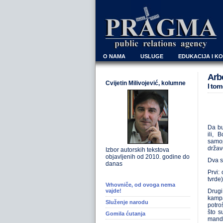
O NAMA
USLUGE
EDUKACIJA I K
Arbe
Cvijetin Milivojević, kolumne
I tom
Da bu
ili, 
samop
držav
Izbor autorskih tekstova
objavljenih od 2010. godine do
Dva s
danas
Prvi:
tvrde
Vrhovniče, od ovoga nema
vajde!
Drugi
kampa
Služenje narodu
potro
što s
Gomila ćutanja
manda