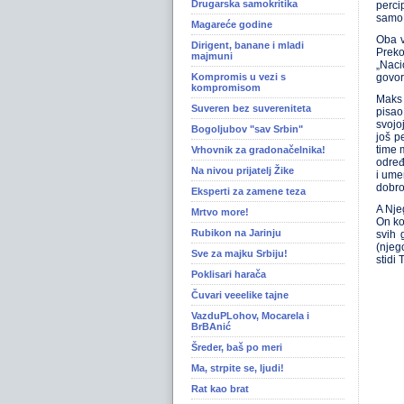
Drugarska samokritika
perci
samo 
Magareće godine
Oba v
Dirigent, banane i mladi
Preko
majmuni
„Naci
Kompromis u vezi s
govor
kompromisom
Maks 
Suveren bez suvereniteta
pisao
svojo
Bogoljubov "sav Srbin"
još p
time 
Vrhovnik za gradonačelnika!
određ
Na nivou prijatelj Žike
i ume
dobro
Eksperti za zamene teza
A Nje
Mrtvo more!
On ko
Rubikon na Jarinju
svih 
(njeg
Sve za majku Srbiju!
stidi
Poklisari harača
Čuvari veeelike tajne
VazduPLohov, Mocarela i
BrBAnić
Šreder, baš po meri
Ma, strpite se, ljudi!
Rat kao brat