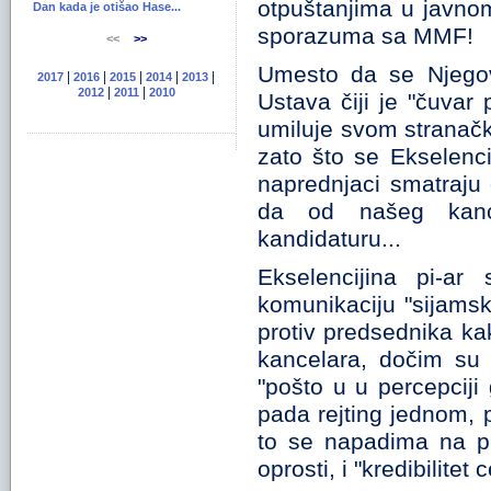
otpuštanjima u javno
Dan kada je otišao Hase...
sporazuma sa MMF!
<<
>>
Umesto da se Njegova
|
|
|
|
|
2017
2016
2015
2014
2013
|
|
2012
2011
2010
Ustava čiji je "čuvar 
umiluje svom stranačk
zato što se Ekselenc
naprednjaci smatraju 
da od našeg kance
kandidaturu...
Ekselencijina pi-ar 
komunikaciju "sijams
protiv predsednika ka
kancelara, dočim su "
"pošto u u percepciji
pada rejting jednom, 
to se napadima na pre
oprosti, i "kredibilitet 