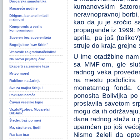
Drugarska samokritika
kumanovskim šatorom
Magareće godine
neravnopravnoj borbi,
Dirigent, banane i mladi
majmuni
kao da ju je sročio s
Kompromis u vezi s
propagande iz 1999: N
kompromisom
aprila, pa još (tolik
Suveren bez suvereniteta
struje do kraja grejne 
Bogoljubov "sav Srbin"
Vrhovnik za gradonačelnika!
U ime otadžbine nam 
Na nivou prijatelj Žike
sa MMF-om, gle sluč
Eksperti za zamene teza
radnog veka proveden
Mrtvo more!
na mestu podoficira
Rubikon na Jarinju
monetarnog fonda. 
Sve za majku Srbiju!
ponosita Bolivijka po
Poklisari harača
proslavila savetom s
Čuvari veeelike tajne
VazduPLohov, Mocarela i
mogu da ih održavaju. 
BrBAnić
dana radnog staža u pr
Šreder, baš po meri
upamćen po još većoj 
Ma, strpite se, ljudi!
Nismo želeli da opte
Rat kao brat