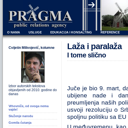
O NAMA
USLUGE
EDUKACIJA I KONSALTING
REFERENCE
Laža i paralaža
Cvijetin Milivojević, kolumne
I tome slično
Izbor autorskih tekstova
Juče je bio 9. mart, 
objavljenih od 2010. godine do
danas
ubijene nade i da
preumljenja naših pol
Vrhovniče, od ovoga nema
usvoji rezoluciju o S
vajde!
spoljnu politiku sa EU 
Služenje narodu
Gomila ćutanja
U međuvremenu, kao o