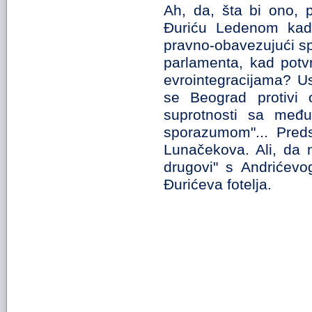
Ah, da, šta bi ono, p
Ðuriću Ledenom kad,
pravno-obavezujući s
parlamenta, kad potvr
evrointegracijama? Us
se Beograd protivi
suprotnosti sa među
sporazumom"... Preds
Lunačekova. Ali, da 
drugovi" s Andriće
Ðurićeva fotelja.