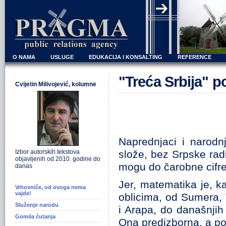
O NAMA
USLUGE
EDUKACIJA I KONSALTING
REFERENCE
"Treća Srbija" po
Cvijetin Milivojević, kolumne
Naprednjaci i narodn
Izbor autorskih tekstova
slože, bez Srpske radi
objavljenih od 2010. godine do
mogu do čarobne cifre
danas
Jer, matematika je, 
Vrhovniče, od ovoga nema
vajde!
oblicima, od Sumera, 
Služenje narodu
i Arapa, do današnjih
Gomila ćutanja
Ona predizborna, a po