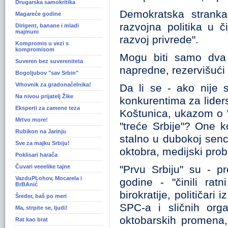
Drugarska samokritika
Demokratska stranka 
Magareće godine
razvojna politika u č
Dirigent, banane i mladi
majmuni
razvoj privrede".
Kompromis u vezi s
kompromisom
Mogu biti samo dva (
Suveren bez suvereniteta
napredne, rezervišući
Bogoljubov "sav Srbin"
Vrhovnik za gradonačelnika!
Da li se - ako nije 
Na nivou prijatelj Žike
konkurentima za lider
Eksperti za zamene teza
Koštunica, ukazom o "
Mrtvo more!
"treće Srbije"? One 
Rubikon na Jarinju
stalno u dubokoj senci
Sve za majku Srbiju!
oktobra, medijski probi
Poklisari harača
Čuvari veeelike tajne
"Prvu Srbiju" su - pr
VazduPLohov, Mocarela i
godine - "činili ratn
BrBAnić
birokratije, političari
Šreder, baš po meri
SPC-a i sličnih organ
Ma, strpite se, ljudi!
oktobarskih promena, 
Rat kao brat