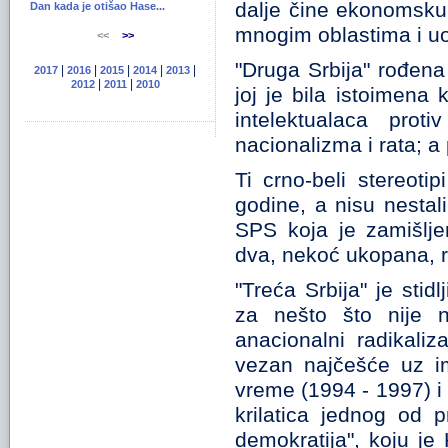
dalje čine ekonomsku e
Dan kada je otišao Hase...
mnogim oblastima i uo
<<
>>
"Druga Srbija" rođena
|
|
|
|
|
2017
2016
2015
2014
2013
|
|
2012
2011
2010
joj je bila istoimena k
intelektualaca proti
nacionalizma i rata; a
Ti crno-beli stereoti
godine, a nisu nestal
SPS koja je zamišlje
dva, nekoć ukopana, 
"Treća Srbija" je sti
za nešto što nije n
anacionalni radikaliz
vezan najčešće uz i
vreme (1994 - 1997) i Z
krilatica jednog od 
demokratija", koju je