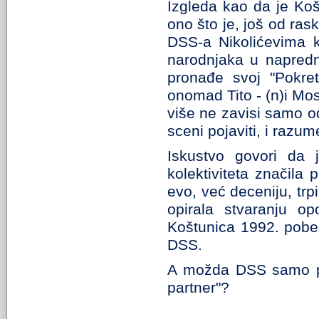
Izgleda kao da je Koš
ono što je, još od ras
DSS-a Nikolićevima k
narodnjaka u napredn
pronađe svoj "Pokret
onomad Tito - (n)i Mosk
više ne zavisi samo od
sceni pojaviti, i razu
Iskustvo govori da 
kolektiviteta značila
evo, već deceniju, tr
opirala stvaranju op
Koštunica 1992. pobeg
DSS.
A možda DSS samo pri
partner"?