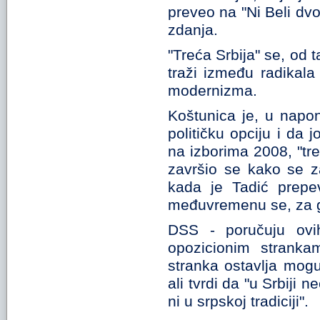
preveo na "Ni Beli dvo
zdanja.
"Treća Srbija" se, od 
traži između radikala
modernizma.
Koštunica je, u napo
političku opciju i da 
na izborima 2008, "tr
završio se kako se za
kada je Tadić prepe
međuvremenu se, za gu
DSS - poručuju ovih
opozicionim strankam
stranka ostavlja mogu
ali tvrdi da "u Srbiji n
ni u srpskoj tradiciji".