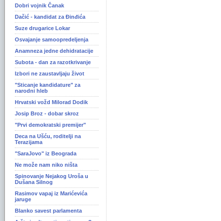
Dobri vojnik Čanak
Dačić - kandidat za Ðinđića
Suze drugarice Lokar
Osvajanje samoopredeljenja
Anamneza jedne dehidratacije
Subota - dan za razotkrivanje
Izbori ne zaustavljaju život
"Sticanje kandidature" za
narodni hleb
Hrvatski vožd Milorad Dodik
Josip Broz - dobar skroz
"Prvi demokratski premijer"
Deca na Ušću, roditelji na
Terazijama
"SaraJovo" iz Beograda
Ne može nam niko ništa
Spinovanje Nejakog Uroša u
Dušana Silnog
Rasimov vapaj iz Marićevića
jaruge
Blanko savest parlamenta