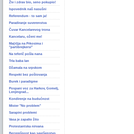
Živ i zdrav bio, seno pokupio!
Ispovednik naš nasušni
Referendum - to sam ja!
Paradiranje suverenstva
Čuvar Kancelarevog trona
Kancelaru, oženi me!
Ma(ri)ja na Prkosima i
"partibrejkersi"
Na teferič pošla nana
Trla baba lan
Džamala na srpskom
Respekt bez poštovanja
Burek i paradigme
Pospani voz za Harkov, Gomelj,
Lenjingrad...
Kondirenje na budućnost
Mister "No problem"
Sarapini problemi
Vasa je zapalio žito
Protestantska nirvana
Bezgrešnost kao savršenstvo