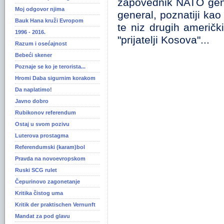
zapovednik NATO gener
Moj odgovor njima
general, poznatiji kao
Bauk Hana kruži Evropom
te niz drugih američk
1996 - 2016.
"prijatelji Kosova"...
Razum i osećajnost
Bebeći skener
Poznaje se ko je terorista...
Hromi Daba sigurnim korakom
Da naplatimo!
Javno dobro
Rubikonov referendum
Ostaj u svom pozivu
Luterova prostagma
Referendumski (karam)bol
Pravda na novoevropskom
Ruski SCG rulet
Čepurinovo zagonetanje
Kritika čistog uma
Kritik der praktischen Vernunft
Mandat za pod glavu