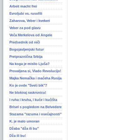
Arbeit macht frei
Evroljubi vs. rusofili
Zaharova, Veber i kvekeri
Veber za pod glavu
Veća Merkelova od Angele
Predsednik od reči
Bogojavljenjski futur
Pretpraznična Srbija
Na koga je mislio Ljuša?
Provaljena si, Vlado Revolucijo!
Majka Nemačka i maćeha Rusija
Ko je ovde "Sveti bik"?
Ne blokiraj raskrsnicu!
I ruha i kruha, i kuće i kućišta
Brisel s pogledom na Belvedere
Stazama "razuma i osećajnosti"
K. je malo umoran
Džaba "dža ili bu"
Dža ili bu!