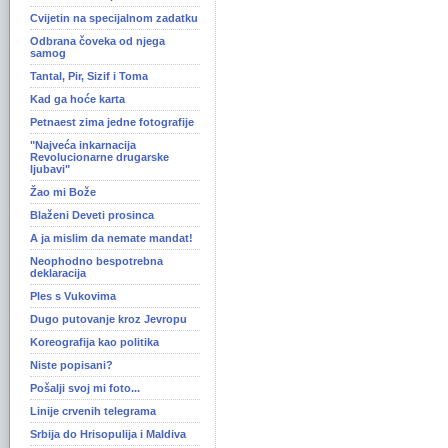
Cvijetin na specijalnom zadatku
Odbrana čoveka od njega
samog
Tantal, Pir, Sizif i Toma
Kad ga hoće karta
Petnaest zima jedne fotografije
"Najveća inkarnacija
Revolucionarne drugarske
ljubavi"
Žao mi Bože
Blaženi Deveti prosinca
A ja mislim da nemate mandat!
Neophodno bespotrebna
deklaracija
Ples s Vukovima
Dugo putovanje kroz Jevropu
Koreografija kao politika
Niste popisani?
Pošalji svoj mi foto...
Linije crvenih telegrama
Srbija do Hrisopulija i Maldiva