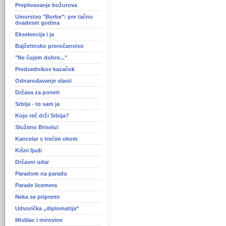
Preplivavanje božurova
Umorstvo "Borbe": pre tačno
dvadeset godina
Ekselencija i ja
Bajčetinsko proročanstvo
"Ne čujem dobro..."
Predsednikov kazačok
Odnarođavanje vlasti
Država za poneti
Srbija - to sam ja
Koju reč drži Srbija?
Služimo Briselu!
Kancelar s trećim okom
Kišni ljudi
Državni udar
Paradom na paradu
Parade licemera
Neka se pripremi
Udvorička „diplomatija“
Mislilac i mirovine