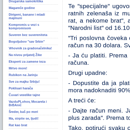
Drugarska samokritika
Te "specijalne" ugov
Magareće godine
ratnih zelenaša iz mu
Dirigent, banane i mladi
majmuni
rat, a nekome brat", 
Kompromis u vezi s
"Narodni list" od 16.
kompromisom
Suveren bez suvereniteta
"Tri poslovna čoveka 
Bogoljubov "sav Srbin"
račun na 30 dolara. Sva
Vrhovnik za gradonačelnika!
- Ja ću platiti. Prem
Na nivou prijatelj Žike
računa.
Eksperti za zamene teza
Mrtvo more!
Drugi upadne:
Rubikon na Jarinju
- Dopustite da ja pl
Sve za majku Srbiju!
Poklisari harača
mora nadoknaditi 90%
Čuvari veeelike tajne
A treći će:
VazduPLohov, Mocarela i
BrBAnić
- Dajte račun meni. J
Šreder, baš po meri
plus zarada". Prema to
Ma, strpite se, ljudi!
Rat kao brat
Tako, potirući svaku 