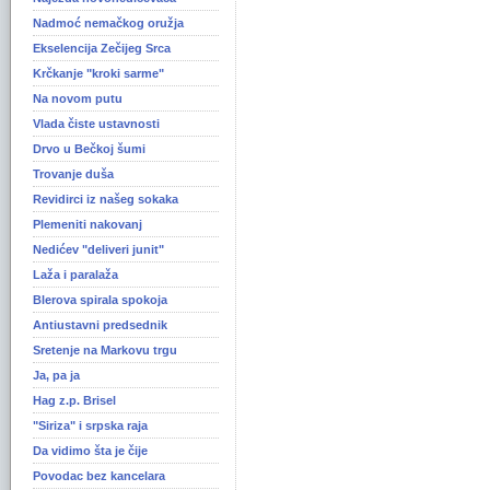
Nadmoć nemačkog oružja
Ekselencija Zečijeg Srca
Krčkanje "kroki sarme"
Na novom putu
Vlada čiste ustavnosti
Drvo u Bečkoj šumi
Trovanje duša
Revidirci iz našeg sokaka
Plemeniti nakovanj
Nedićev "deliveri junit"
Laža i paralaža
Blerova spirala spokoja
Antiustavni predsednik
Sretenje na Markovu trgu
Ja, pa ja
Hag z.p. Brisel
"Siriza" i srpska raja
Da vidimo šta je čije
Povodac bez kancelara