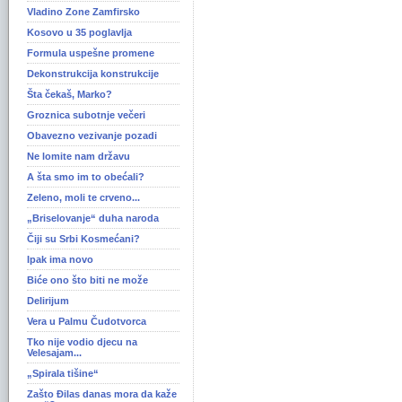
Vladino Zone Zamfirsko
Kosovo u 35 poglavlja
Formula uspešne promene
Dekonstrukcija konstrukcije
Šta čekaš, Marko?
Groznica subotnje večeri
Obavezno vezivanje pozadi
Ne lomite nam državu
A šta smo im to obećali?
Zeleno, moli te crveno...
„Briselovanje“ duha naroda
Čiji su Srbi Kosmećani?
Ipak ima novo
Biće ono što biti ne može
Delirijum
Vera u Palmu Čudotvorca
Tko nije vodio djecu na
Velesajam...
„Spirala tišine“
Zašto Ðilas danas mora da kaže