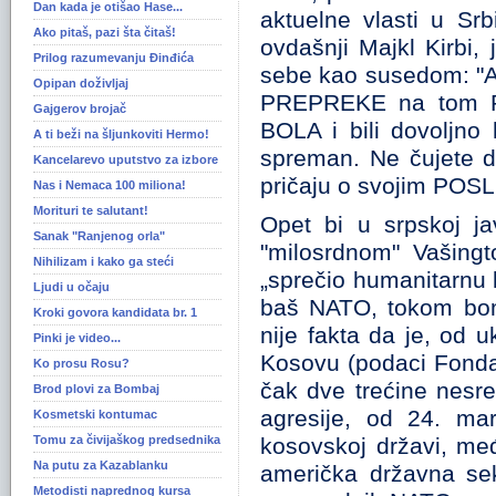
Dan kada je otišao Hase...
aktuelne vlasti u Srb
Ako pitaš, pazi šta čitaš!
ovdašnji Majkl Kirbi,
Prilog razumevanju Ðinđića
sebe kao susedom: "Ak
Opipan doživljaj
PREPREKE na tom PU
Gajgerov brojač
BOLA i bili dovoljno
A ti beži na šljunkoviti Hermo!
spreman. Ne čujete d
Kancelarevo uputstvo za izbore
pričaju o svojim PO
Nas i Nemaca 100 miliona!
Morituri te salutant!
Opet bi u srpskoj ja
Sanak "Ranjenog orla"
"milosrdnom" Vašingt
Nihilizam i kako ga steći
„sprečio humanitarnu k
Ljudi u očaju
baš NATO, tokom bomb
Kroki govora kandidata br. 1
nije fakta da je, od 
Pinki je video...
Kosovu (podaci Fonda
Ko prosu Rosu?
čak dve trećine nesr
Brod plovi za Bombaj
agresije, od 24. ma
Kosmetski kontumac
Tomu za čivijaškog predsednika
kosovskoj državi, me
Na putu za Kazablanku
američka državna sek
Metodisti naprednog kursa