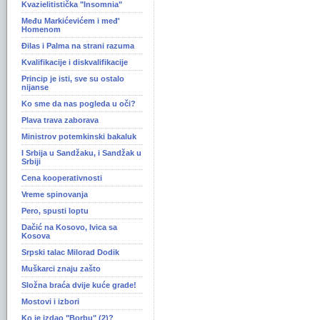
Kvazielitistička "Insomnia"
Među Markićevićem i međ'
Homenom
Ðilas i Palma na strani razuma
Kvalifikacije i diskvalifikacije
Princip je isti, sve su ostalo
nijanse
Ko sme da nas pogleda u oči?
Plava trava zaborava
Ministrov potemkinski bakaluk
I Srbija u Sandžaku, i Sandžak u
Srbiji
Cena kooperativnosti
Vreme spinovanja
Pero, spusti loptu
Dačić na Kosovo, Ivica sa
Kosova
Srpski talac Milorad Dodik
Muškarci znaju zašto
Složna braća dvije kuće grade!
Mostovi i izbori
Ko je izdao "Borbu" (2)?