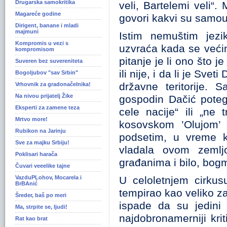
Drugarska samokritika
veli, Bartelemi veli“
Magareće godine
govori kakvi su samoup
Dirigent, banane i mladi
majmuni
Istim nemuštim jezi
Kompromis u vezi s
uzvraća kada se većin
kompromisom
pitanje je li ono što 
Suveren bez suvereniteta
ili nije, i da li je Sv
Bogoljubov "sav Srbin"
državne teritorije.
Vrhovnik za gradonačelnika!
Na nivou prijatelj Žike
gospodin Dačić poteg
Eksperti za zamene teza
cele nacije“ ili „n
Mrtvo more!
kosovskom ’Olujom’ 
Rubikon na Jarinju
podsetim, u vreme k
Sve za majku Srbiju!
vladala ovom zemlj
Poklisari harača
građanima i bilo, bogm
Čuvari veeelike tajne
VazduPLohov, Mocarela i
U celoletnjem cirkus
BrBAnić
tempirao kao veliko z
Šreder, baš po meri
ispade da su jedini 
Ma, strpite se, ljudi!
najdobronamerniji krit
Rat kao brat