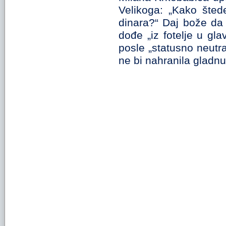
Velikoga: „Kako šted
dinara?“ Daj bože da
dođe „iz fotelje u gl
posle „statusno neut
ne bi nahranila gladnu