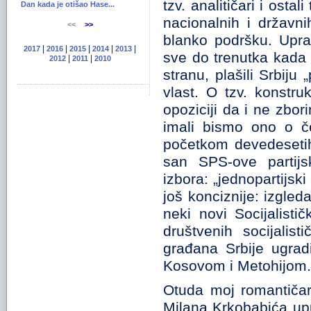
tzv. analitičari i osta
Dan kada je otišao Hase...
nacionalnih i državn
<<
>>
blanko podršku. Uprav
|
|
|
|
|
2017
2016
2015
2014
2013
sve do trenutka kada 
|
|
2012
2011
2010
stranu, plašili Srbiju
vlast. O tzv. konstruk
opoziciji da i ne zbor
imali bismo ono o če
početkom devedesetih 
san SPS-ove partijs
izbora: „jednopartijs
još konciznije: izgled
neki novi Socijalist
društvenih socijalis
građana Srbije ugrad
Kosovom i Metohijom.
Otuda moj romantičar
Milana Krkobabića up