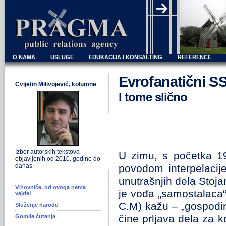
O NAMA
USLUGE
EDUKACIJA I KONSALTING
REFERENCE
Evrofanatični 
Cvijetin Milivojević, kolumne
I tome slično
Izbor autorskih tekstova
U zimu, s početka 1
objavljenih od 2010. godine do
danas
povodom interpelacije
unutrašnjih dela Stojan
Vrhovniče, od ovoga nema
je vođa „samostalaca“
vajde!
C.M) kažu – „gospodine 
Služenje narodu
čine prljava dela za k
Gomila ćutanja