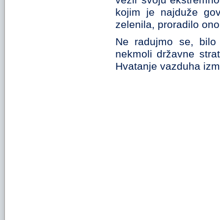
vezir svoju ekstremno
kojim je najduže go
zelenila, proradilo ono
Ne radujmo se, bilo
nekmoli državne strate
Hvatanje vazduha izme