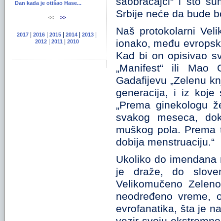
saobraćajci“ i što s
Dan kada je otišao Hase...
Srbije neće da bude bol
<<
>>
Naš protokolarni Veli
|
|
|
|
|
2017
2016
2015
2014
2013
ionako, među evropski
|
|
2012
2011
2010
Kad bi on opisivao svo
„Manifest“ ili Mao
Gadafijevu „Zelenu knj
generacija, i iz koj
„Prema ginekologu že
svakog meseca, dok
muškog pola. Prema t
dobija menstruaciju.“
Ukoliko do imendana r
je draže, do slov
Velikomučeno Zeleno
neodređeno vreme, o
evrofanatika, šta je n