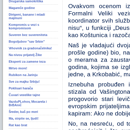
Drugarska samokritika
Ovakvom ocenom izv
Magareće godine
Formalni Veliki vez
Dirigent, banane i mladi
majmuni
koordinator svih služb
Kompromis u vezi s
nisu“, u funkciji „Deu
kompromisom
kao Koštunica i razoč
Suveren bez suvereniteta
Bogoljubov "sav Srbin"
Naš je vladajući dvoja
Vrhovnik za gradonačelnika!
prošle godine) bio, n
Na nivou prijatelj Žike
o merama za zaustavl
Eksperti za zamene teza
godina, kojima se izg
Mrtvo more!
jedne, a Krkobabić, ma
Rubikon na Jarinju
Sve za majku Srbiju!
Iznebuha probuđen i
Poklisari harača
stizala od Vašington
Čuvari veeelike tajne
progovorio stari levi
VazduPLohov, Mocarela i
evropskim prijateljim
BrBAnić
Šreder, baš po meri
kapiram: Ako ne dobij
Ma, strpite se, ljudi!
No, na nesreću, od t
Rat kao brat