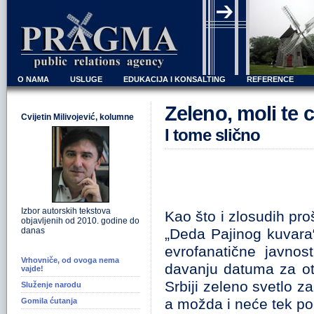
O NAMA
USLUGE
EDUKACIJA I KONSALTING
REFERENCE
Zeleno, moli te c
Cvijetin Milivojević, kolumne
I tome slično
Izbor autorskih tekstova
Kao što i zlosudih pro
objavljenih od 2010. godine do
danas
„Deda Pajinog kuvara
evrofanatične javno
Vrhovniče, od ovoga nema
davanju datuma za otp
vajde!
Srbiji zeleno svetlo z
Služenje narodu
a možda i neće tek p
Gomila ćutanja