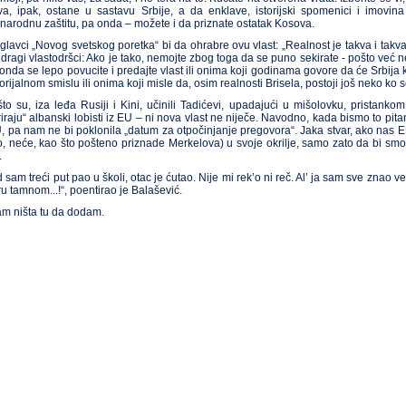
a, ipak, ostane u sastavu Srbije, a da enklave, istorijski spomenici i imovina 
arodnu zaštitu, pa onda – možete i da priznate ostatak Kosova.
glavci „Novog svetskog poretka“ bi da ohrabre ovu vlast: „Realnost je takva i takva
, dragi vlastodršci: Ako je tako, nemojte zbog toga da se puno sekirate - pošto već n
 onda se lepo povucite i predajte vlast ili onima koji godinama govore da će Srbij
torijalnom smislu ili onima koji misle da, osim realnosti Brisela, postoji još neko ko
to su, iza leđa Rusiji i Kini, učinili Tadićevi, upadajući u mišolovku, pristank
triraju“ albanski lobisti iz EU – ni nova vlast ne niječe. Navodno, kada bismo to pitan
, pa nam ne bi poklonila „datum za otpočinjanje pregovora“. Jaka stvar, ako nas EU
, neće, kao što pošteno priznade Merkelova) u svoje okrilje, samo zato da bi smo
.
d sam treći put pao u školi, otac je ćutao. Nije mi rek’o ni reč. Al’ ja sam sve znao
u tamnom...!“, poentirao je Balašević.
 ništa tu da dodam.