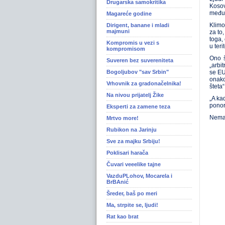
Drugarska samokritika
Kosov
međun
Magareće godine
Klimo
Dirigent, banane i mladi
majmuni
za to
toga,
Kompromis u vezi s
u teri
kompromisom
Ono š
Suveren bez suvereniteta
„arbi
Bogoljubov "sav Srbin"
se EU
onako
Vrhovnik za gradonačelnika!
šteta“
Na nivou prijatelj Žike
„A ka
ponor
Eksperti za zamene teza
Nemam
Mrtvo more!
Rubikon na Jarinju
Sve za majku Srbiju!
Poklisari harača
Čuvari veeelike tajne
VazduPLohov, Mocarela i
BrBAnić
Šreder, baš po meri
Ma, strpite se, ljudi!
Rat kao brat