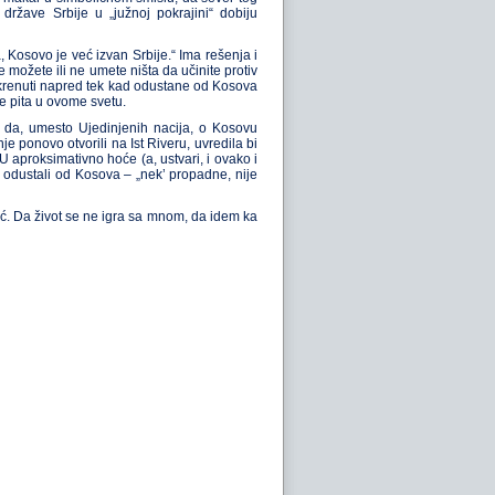
države Srbije u „južnoj pokrajini“ dobiju
, Kosovo je već izvan Srbije.“ Ima rešenja i
e možete ili ne umete ništa da učinite protiv
a krenuti napred tek kad odustane od Kosova
 se pita u ovome svetu.
om da, umesto Ujedinjenih nacija, o Kosovu
je ponovo otvorili na Ist Riveru, uvredila bi
 aproksimativno hoće (a, ustvari, i ovako i
 odustali od Kosova – „nek’ propadne, nije
 već. Da život se ne igra sa mnom, da idem ka