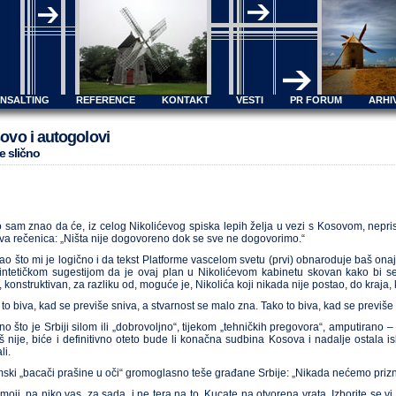
ONSALTING
REFERENCE
KONTAKT
VESTI
PR FORUM
ARHI
ovo i autogolovi
e slično
 sam znao da će, iz celog Nikolićevog spiska lepih želja u vezi s Kosovom, neprist
va rečenica: „Ništa nije dogovoreno dok se sve ne dogovorimo.“
ao što mi je logično i da tekst Platforme vascelom svetu (prvi) obnaroduje baš onaj
intetičkom sugestijom da je ovaj plan u Nikolićevom kabinetu skovan kako bi se 
, konstruktivan, za razliku od, moguće je, Nikolića koji nikada nije postao, do kraja,
 to biva, kad se previše sniva, a stvarnost se malo zna. Tako to biva, kad se previš
ono što je Srbiji silom ili „dobrovoljno“, tijekom „tehničkih pregovora“, amputiran
oš nije, biće i definitivno oteto bude li konačna sudbina Kosova i nadalje ostala 
li.
ski „bacači prašine u oči“ gromoglasno teše građane Srbije: „Nikada nećemo prizn
 moji, pa niko vas, za sada, i ne tera na to. Kucate na otvorena vrata. Izborite se 