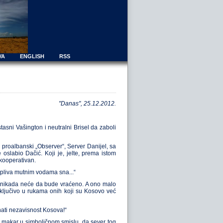
VA
ENGLISH
RSS
"Danas", 25.12.2012.
asni Vašington i neutralni Brisel da zaboli
 proalbanski „Observer“, Server Danijel, sa
oslabio Dačić. Koji je, jelte, prema istom
 kooperativan.
e pliva mutnim vodama sna...“
o – nikada neće da bude vraćeno. A ono malo
isključivo u rukama onih koji su Kosovo već
ati nezavisnost Kosova!“
vi, makar u simboličnom smislu, da sever tog