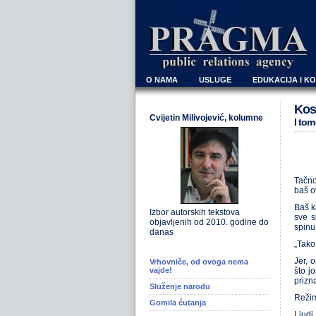
O NAMA
USLUGE
EDUKACIJA I K
Kos
Cvijetin Milivojević, kolumne
I tom
Tačno
baš o
Baš k
Izbor autorskih tekstova
sve s
objavljenih od 2010. godine do
spinu
danas
„Tako
Jer, 
Vrhovniče, od ovoga nema
vajde!
što j
prizna
Služenje narodu
Režim
Gomila ćutanja
Ljudi