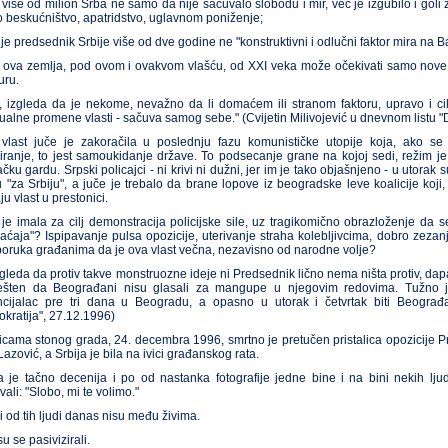
 više od milion Srba ne samo da nije sačuvalo slobodu i mir, već je izgubilo i goli
o beskućništvo, apatridstvo, uglavnom poniženje;
 je predsednik Srbije više od dve godine ne "konstruktivni i odlučni faktor mira na B
 ova zemlja, pod ovom i ovakvom vlašću, od XXI veka može očekivati samo nove t
uru.
o, izgleda da je nekome, nevažno da li domaćem ili stranom faktoru, upravo i c
ualne promene vlasti - sačuva samog sebe." (Cvijetin Milivojević u dnevnom listu "
vlast juče je zakoračila u poslednju fazu komunističke utopije koja, ako s
ranje, to jest samoukidanje države. To podsecanje grane na kojoj sedi, režim je u
ačku gardu. Srpski policajci - ni krivi ni dužni, jer im je tako objašnjeno - u utora
u "za Srbiju", a juče je trebalo da brane lopove iz beogradske leve koalicije koj
u vlast u prestonici.
i je imala za cilj demonstracija policijske sile, uz tragikomično obrazloženje da 
aćaja"? Ispipavanje pulsa opozicije, uterivanje straha kolebljivcima, dobro zezan
 poruka građanima da je ova vlast večna, nezavisno od narodne volje?
 izgleda da protiv takve monstruozne ideje ni Predsednik lično nema ništa protiv, dapa
šten da Beograđani nisu glasali za mangupe u njegovim redovima. Tužno je b
ncijalac pre tri dana u Beogradu, a opasno u utorak i četvrtak biti Beograđ
kratija", 27.12.1996)
icama stonog grada, 24. decembra 1996, smrtno je pretučen pristalica opozicije P
Lazović, a Srbija je bila na ivici građanskog rata.
a je tačno decenija i po od nastanka fotografije jedne bine i na bini nekih ljud
vali: "Slobo, mi te volimo."
 od tih ljudi danas nisu među živima.
u se pasivizirali.