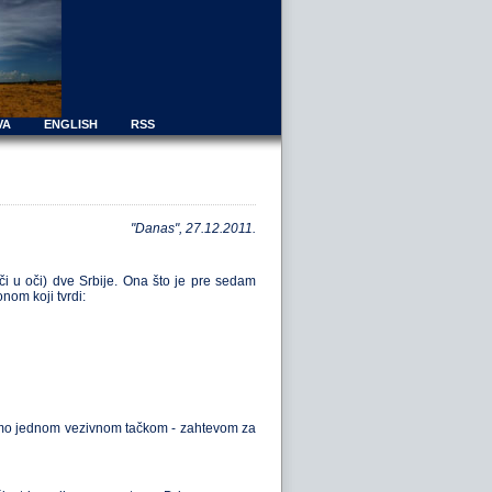
VA
ENGLISH
RSS
"Danas", 27.12.2011.
 u oči) dve Srbije. Ona što je pre sedam
nom koji tvrdi:
a samo jednom vezivnom tačkom - zahtevom za