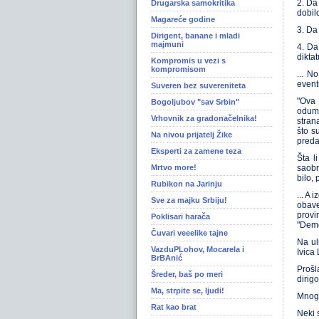
2. Da
Drugarska samokritika
dobil
Magareće godine
3. Da
Dirigent, banane i mladi
majmuni
4. Da
diktat
Kompromis u vezi s
kompromisom
... N
event
Suveren bez suvereniteta
"Ova 
Bogoljubov "sav Srbin"
odumi
Vrhovnik za gradonačelnika!
stran
što s
Na nivou prijatelj Žike
predaj
Eksperti za zamene teza
Šta l
Mrtvo more!
saobr
bilo,
Rubikon na Jarinju
... A
Sve za majku Srbiju!
obave
provi
Poklisari harača
"Demo
Čuvari veeelike tajne
Na ul
VazduPLohov, Mocarela i
Ivica 
BrBAnić
Prošl
Šreder, baš po meri
dirigo
Ma, strpite se, ljudi!
Mnogi
Rat kao brat
Neki s