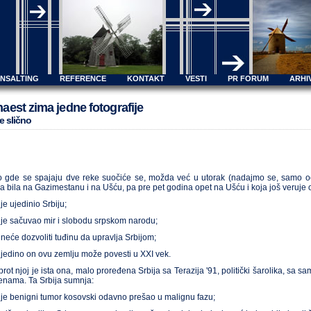
ONSALTING
REFERENCE
KONTAKT
VESTI
PR FORUM
ARHI
aest zima jedne fotografije
e slično
 gde se spajaju dve reke suočiće se, možda već u utorak (nadajmo se, samo oči
a bila na Gazimestanu i na Ušću, pa pre pet godina opet na Ušću i koja još veruje o
je ujedinio Srbiju;
 je sačuvao mir i slobodu srpskom narodu;
 neće dozvoliti tuđinu da upravlja Srbijom;
 jedino on ovu zemlju može povesti u XXI vek.
rot njoj je ista ona, malo proređena Srbija sa Terazija '91, politički šarolika, s
nama. Ta Srbija sumnja:
 je benigni tumor kosovski odavno prešao u malignu fazu;