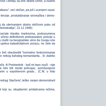
 život i zemlju sa one strane Drine, a ovamo
alkanu", već običan, pa još i ucenjeni vazal.
enzije, produbljivanje siromaštva i demo-
ilj da uterivanjem straha običnom puku od
Demokratija", 22.12.1996)
e sećate klasika marksizma, podrazumeva
činio definitivnim pretvaranjem policije u
k su izašli na beogradske ulice da čuvaju one
i, uprkos katastrofalnom porazu, ne žele da
se želi obezbediti "normalno funkcionisanje
je nekog bahatog komandanta... ili, daleko
če. Ili Predsednik - baš mi lepo zvuči - nije
ilo biti srpski policajac, ponižavajuće
anin u sopstvenom gradu... (C.M, u listu
redrag Starčević, teško ranjen demonstrant
i koji su, okupljenim pristalicama režima,