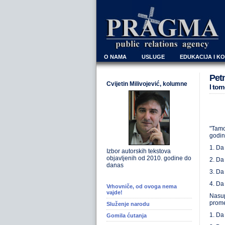
O NAMA
USLUGE
EDUKACIJA I K
Petn
Cvijetin Milivojević, kolumne
I tom
"Tamo
godin
1. Da 
Izbor autorskih tekstova
objavljenih od 2010. godine do
2. Da
danas
3. Da
4. Da
Vrhovniče, od ovoga nema
vajde!
Nasup
prome
Služenje narodu
1. Da
Gomila ćutanja