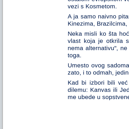
vezi s Kosmetom.
A ja samo naivno pit
Kinezima, Brazilcima, 
Neka misli ko šta hoć
vlast koja je otkrila
nema alternativu", n
toga.
Umesto ovog sadomazoh
zato, i to odmah, jedi
Kad bi izbori bili ve
dilemu: Kanvas ili Je
me ubede u sopstvene