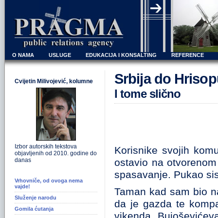
O NAMA
USLUGE
EDUKACIJA I KONSALTING
REFERENCE
Srbija do Hrisopu
Cvijetin Milivojević, kolumne
I tome slično
Izbor autorskih tekstova
Korisnike svojih komu
objavljenih od 2010. godine do
danas
ostavio na otvorenom
spasavanje. Pukao sist
Vrhovniče, od ovoga nema
vajde!
Taman kad sam bio na
Služenje narodu
da je gazda te kompa
Gomila ćutanja
vikenda, Bujoševićeva 