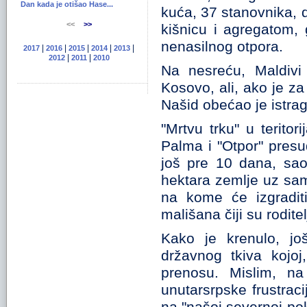
Dan kada je otišao Hase...
kuća, 37 stanovnika, d
<<
>>
kišnicu i agregatom,
nenasilnog otpora.
|
|
|
|
|
2017
2016
2015
2014
2013
|
|
2012
2011
2010
Na nesreću, Maldivi 
Kosovo, ali, ako je za
Našid obećao je istra
"Mrtvu trku" u terito
Palma i "Otpor" presud
još pre 10 dana, sao
hektara zemlje uz sa
na kome će izgraditi
mališana čiji su rodite
Kako je krenulo, jo
državnog tkiva kojoj
prenosu. Mislim, n
unutarsrpske frustrac