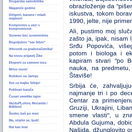
Drugarska samokritika
obrazloženje da "piše
Magareće godine
iskustva, tokom boravk
Dirigent, banane i mladi
majmuni
1990, jelte, nije prime
Kompromis u vezi s
kompromisom
Ali, pustimo moj sluč
Suveren bez suvereniteta
zašto ja, ipak, nisam
Bogoljubov "sav Srbin"
Srđu Popovića, više
Vrhovnik za gradonačelnika!
potom i biologa i ek
Na nivou prijatelj Žike
kapiram stvari "po B
Eksperti za zamene teza
nauka, na predmetu, v
Mrtvo more!
Štaviše!
Rubikon na Jarinju
Sve za majku Srbiju!
Srbija će, zahvaljuj
Poklisari harača
najmanje tri i po dece
Čuvari veeelike tajne
Centar za primenjenu
VazduPLohov, Mocarela i
Gruziji, Ukrajini, Li
BrBAnić
Šreder, baš po meri
smene vlasti", u zn
Ma, strpite se, ljudi!
Abdula Gujuma, dobi
Rat kao brat
Našida, džunglovito o