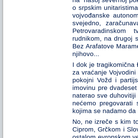
na "našoj severnoj pokr
o srpskim unitaristi
vojvođanske autonomij
svejedno, zaračunav
Petrovaradinskom 
rudnikom, na drugoj s
Bez Arafatove Marame,
njihovo...
I dok je tragikomična
za vraćanje Vojvodini 
pokojni Vožd i partijs
imovinu pre dvadeset
naterao sve duhovitiji 
nećemo pregovarati s
kojima se nadamo da 
No, ne izreče s kim 
Ciprom, Grčkom i Slo
ostalom evropskom ve